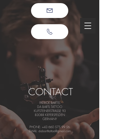
CONTACT
PATRICK BARTEL
DA BARTL TATTOO
KUFSTEINERSTRASSE 93
83088 KIEFERSFELDEN
GERMANY
PHONE:
+43 660 575 99 56
EMAIL:
dabartltattoo@gmail.com